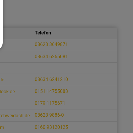
Telefon
08623 3649871
08634 6265081
08634 6241210
de
0151 14755083
look.de
0179 1175671
08623 9886-0
irchweidach.de
0160 93120125
om