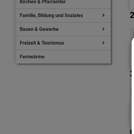
Kirchen & Pfarrämter
2
Familie, Bildung und Soziales
Bauen & Gewerbe
Freizeit & Tourismus
Fernwärme
3