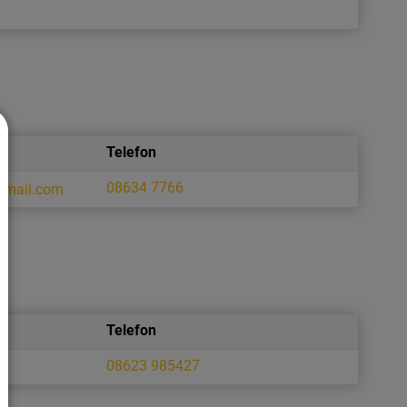
Telefon
08634 7766
lemail.com
Telefon
08623 985427