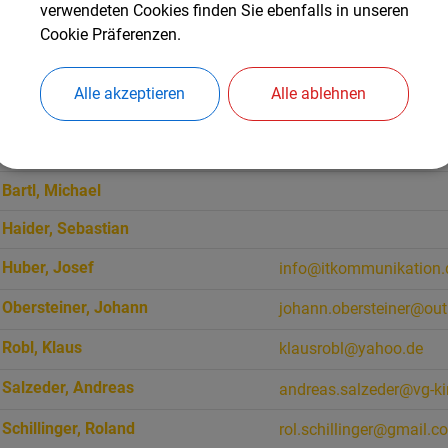
verwendeten Cookies finden Sie ebenfalls in unseren
Cookie Präferenzen.
Suche
Alle akzeptieren
Alle ablehnen
Name
E-Mail
Anger
,
Manuel
info@manuel-anger.de
Bartl
,
Michael
Haider
,
Sebastian
Huber
,
Josef
info@itkommunikation.
Obersteiner
,
Johann
johann.obersteiner@out
Robl
,
Klaus
klausrobl@yahoo.de
Salzeder
,
Andreas
andreas.salzeder@vg-k
Schillinger
,
Roland
rol.schillinger@gmail.c