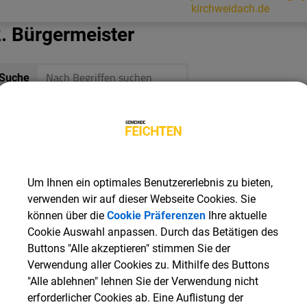
kirchweidach.de
. Bürgermeister
Suche
Name
E-Mail
Sterflinger
,
Franz
franz.sterflinger@goog
. Bürgermeister
Um Ihnen ein optimales Benutzererlebnis zu bieten,
verwenden wir auf dieser Webseite Cookies. Sie
Suche
können über die
Cookie Präferenzen
Ihre aktuelle
Cookie Auswahl anpassen. Durch das Betätigen des
Buttons "Alle akzeptieren" stimmen Sie der
Name
E-Mail
Verwendung aller Cookies zu. Mithilfe des Buttons
Parzinger
,
Mathias
"Alle ablehnen" lehnen Sie der Verwendung nicht
erforderlicher Cookies ab. Eine Auflistung der
Gemeinderäte