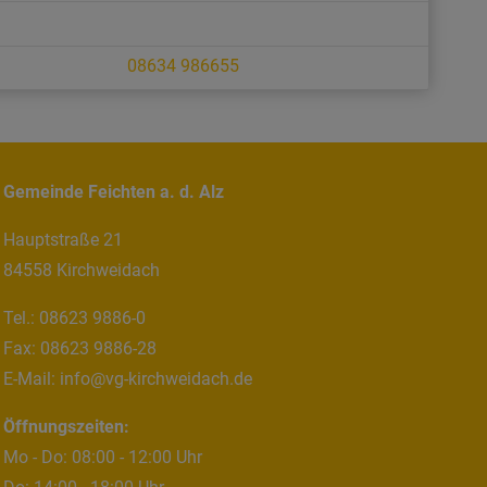
08634 986655
Gemeinde Feichten a. d. Alz
Hauptstraße 21
84558 Kirchweidach
Tel.:
08623 9886-0
Fax:
08623 9886-28
E-Mail:
info@vg-kirchweidach.de
Öffnungszeiten:
Mo - Do: 08:00 - 12:00 Uhr