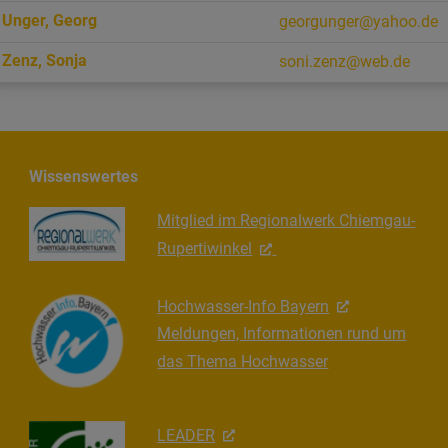
Unger
,
Georg
georgunger@yahoo.de
Zenz
,
Sonja
soni.zenz@web.de
Wissenswertes
Mitglied im Regionalwerk Chiemgau-
Rupertiwinkel
Hochwasser-Info Bayern
Meldungen, Informationen rund um
das Thema Hochwasser
LEADER